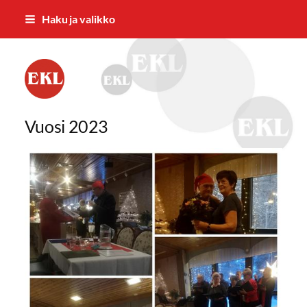
Siirry
Haku ja valikko
sivun
sisältöön
Suolahden Eläkkeensaajat ry
Vuosi 2023