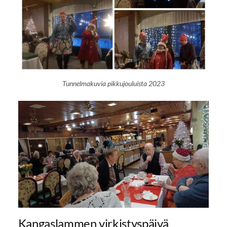
Tunnelmakuvia pikkujouluista 2023
Kangaslammen virkistyspäivä